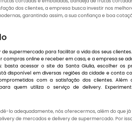
, frutas cortadas e embaladas, bandeja de frutas cortada
fação dos clientes, a empresa busca investir nos melhor
modernas, garantindo assim, a sua confiança e boa cotaç
do
y de supermercado para facilitar a vida dos seus cliente
r compras online e receber em casa, e a empresa se ad
: basta acessar o site da Santa Giulia, escolher os p
stá disponível em diversas regiões da cidade e conta 
mprometidos com a satisfação dos clientes. Além d
ara quem utiliza o serviço de delivery. Experimen
ndê-lo adequadamente, nós oferecermos, além do que já 
elivery de mercados e delivery de supermercado. Por isso