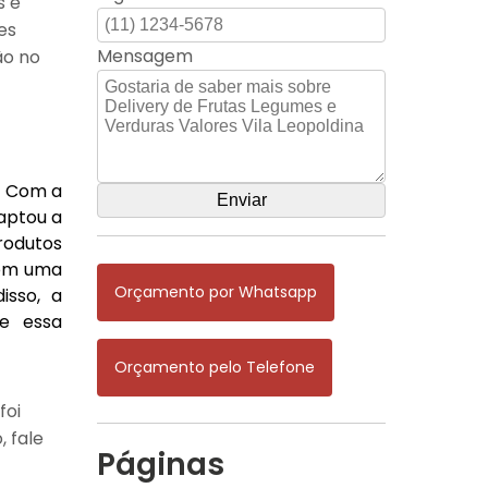
s e
es
Mensagem
ão no
s. Com a
aptou a
rodutos
com uma
Orçamento por Whatsapp
isso, a
te essa
Orçamento pelo Telefone
foi
, fale
Páginas