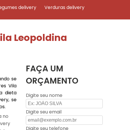
legumes delivery
verduras delivery
ila Leopoldina
FAÇA UM
ORÇAMENTO
ando se
es Vila
a dieta
Digite seu nome
ery, se
os.
Digite seu email
a no
ivery
Digite seu telefone