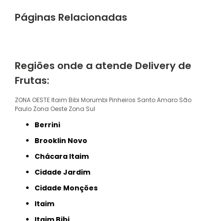
Páginas Relacionadas
Regiões onde a atende Delivery de
Frutas:
ZONA OESTE
Itaim Bibi
Morumbi
Pinheiros
Santo Amaro
São
Paulo
Zona Oeste
Zona Sul
Berrini
Brooklin Novo
Chácara Itaim
Cidade Jardim
Cidade Monções
Itaim
Itaim Bibi