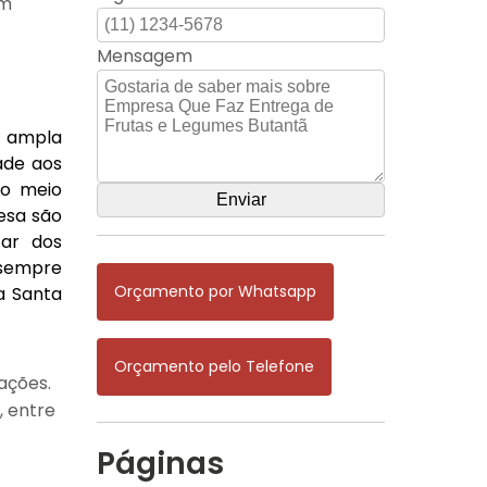
um
Mensagem
a ampla
ade aos
do meio
esa são
tar dos
 sempre
Orçamento por Whatsapp
 a Santa
Orçamento pelo Telefone
ações.
, entre
Páginas