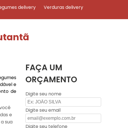
legumes delivery
verduras delivery
utantã
FAÇA UM
ORÇAMENTO
legumes
dável e
ento de
Digite seu nome
 você
Digite seu email
adas e
 a sua
Digite seu telefone