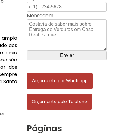
to
Mensagem
a ampla
ade aos
do meio
esa são
tar dos
 sempre
Orçamento por Whatsapp
 a Santa
Orçamento pelo Telefone
ber
Páginas