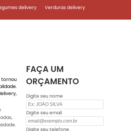
legumes delivery
verduras delivery
FAÇA UM
ORÇAMENTO
e tornou
lidade.
livery,
Digite seu nome
r
Digite seu email
ladas,
sidade.
Digite seu telefone