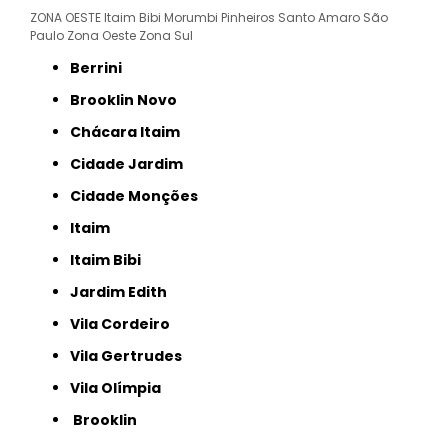
ZONA OESTE
Itaim Bibi
Morumbi
Pinheiros
Santo Amaro
São
Paulo
Zona Oeste
Zona Sul
Berrini
Brooklin Novo
Chácara Itaim
Cidade Jardim
Cidade Monções
Itaim
Itaim Bibi
Jardim Edith
Vila Cordeiro
Vila Gertrudes
Vila Olímpia
Brooklin