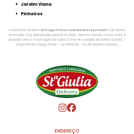
Jardim Viana
Pinheiros
O conteúdo do texto "
Entrega Frutas e Verduras Preço Itaim
" é de direito
reservado. Sua reprodução, parcial ou total, mesmo citando nossos links, é
proibida sem a autorização do autor. Crime de violação de direito autoral –
artigo 184 do Código Penal –
Lei 9610/98 - Lei de direitos autorais
.
ENDEREÇO