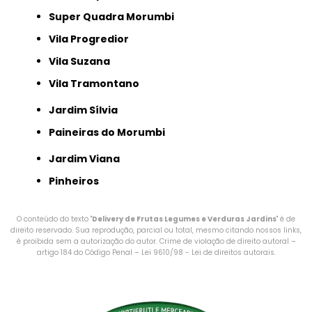
Super Quadra Morumbi
Vila Progredior
Vila Suzana
Vila Tramontano
Jardim Sílvia
Paineiras do Morumbi
Jardim Viana
Pinheiros
O conteúdo do texto "
Delivery de Frutas Legumes e Verduras Jardins
" é de
direito reservado. Sua reprodução, parcial ou total, mesmo citando nossos links,
é proibida sem a autorização do autor. Crime de violação de direito autoral –
artigo 184 do Código Penal –
Lei 9610/98 - Lei de direitos autorais
.