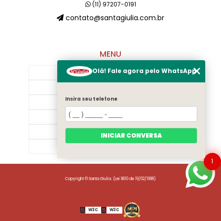
(11) 97207-0191
contato@santagiulia.com.br
MENU
Olá! Fale agora pelo WhatsApp
Início
Sobre Nós
Insira seu telefone
Galeria
Contato
Categorias
INICIAR CONVERSA
Mapa do site
1
Copyright © Santa Giulia. (Lei 9610 de 19/02/1998)
W3C
W3C