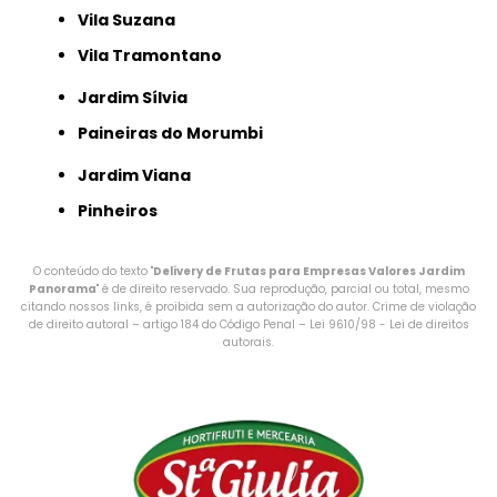
Vila Suzana
Vila Tramontano
Jardim Sílvia
Paineiras do Morumbi
Jardim Viana
Pinheiros
O conteúdo do texto "
Delivery de Frutas para Empresas Valores Jardim
Panorama
" é de direito reservado. Sua reprodução, parcial ou total, mesmo
citando nossos links, é proibida sem a autorização do autor. Crime de violação
de direito autoral – artigo 184 do Código Penal –
Lei 9610/98 - Lei de direitos
autorais
.