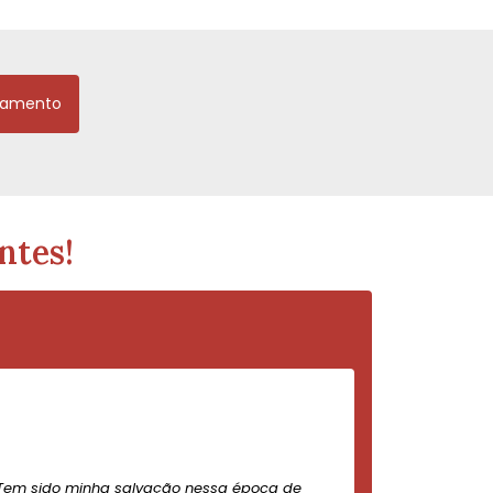
çamento
ntes!
Tem sido minha salvação nessa época de