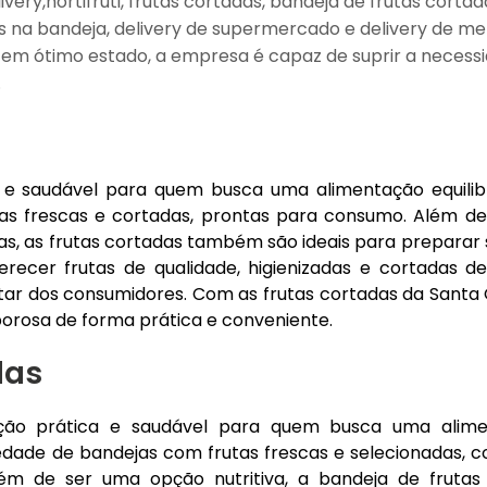
ery,hortifruti, frutas cortadas, bandeja de frutas cortad
s na bandeja, delivery de supermercado e delivery de me
em ótimo estado, a empresa é capaz de suprir a necess
.
 e saudável para quem busca uma alimentação equilib
tas frescas e cortadas, prontas para consumo. Além d
, as frutas cortadas também são ideais para preparar 
ecer frutas de qualidade, higienizadas e cortadas d
ar dos consumidores. Com as frutas cortadas da Santa Gi
borosa de forma prática e conveniente.
das
ção prática e saudável para quem busca uma alim
iedade de bandejas com frutas frescas e selecionadas, c
m de ser uma opção nutritiva, a bandeja de fruta