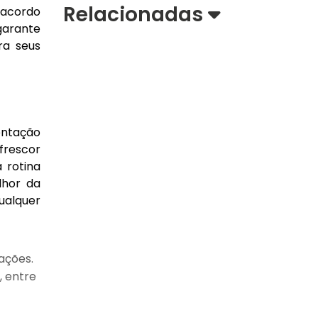
Relacionadas
 acordo
 garante
ra seus
entação
 frescor
 rotina
lhor da
ualquer
ações.
, entre