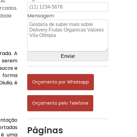
as,
rcados.
idade
Mensagem
rada. A
e serem
sucos e
e forma
Orçamento por Whatsapp
ulia, é
Orçamento pelo Telefone
entação
ortadas
Páginas
s é uma