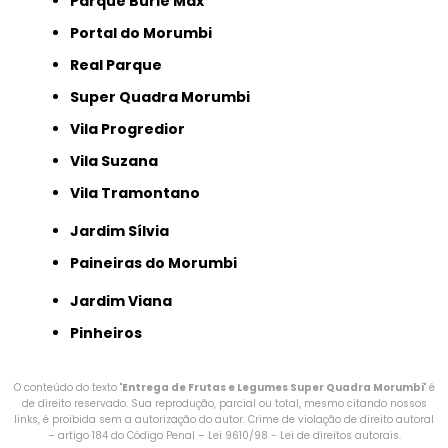
Parque Burle Max
Portal do Morumbi
Real Parque
Super Quadra Morumbi
Vila Progredior
Vila Suzana
Vila Tramontano
Jardim Sílvia
Paineiras do Morumbi
Jardim Viana
Pinheiros
O conteúdo do texto "
Entrega de Frutas e Legumes Super Quadra Morumbi
" é
de direito reservado. Sua reprodução, parcial ou total, mesmo citando nossos
links, é proibida sem a autorização do autor. Crime de violação de direito autoral
– artigo 184 do Código Penal –
Lei 9610/98 - Lei de direitos autorais
.