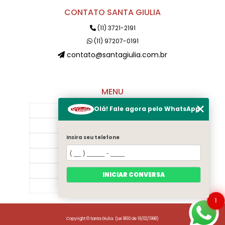
CONTATO SANTA GIULIA
(11) 3721-2191
(11) 97207-0191
contato@santagiulia.com.br
MENU
Olá! Fale agora pelo WhatsApp
Início
Sobre Nós
Insira seu telefone
Galeria
Contato
Categorias
INICIAR CONVERSA
Mapa do site
1
Copyright © Santa Giulia. (Lei 9610 de 19/02/1998)