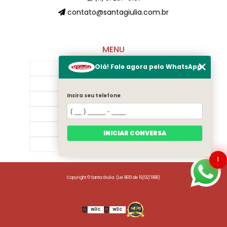
contato@santagiulia.com.br
MENU
Olá! Fale agora pelo WhatsApp
Início
Sobre Nós
Insira seu telefone
Galeria
Contato
Categorias
INICIAR CONVERSA
Mapa do site
1
Copyright © Santa Giulia. (Lei 9610 de 19/02/1998)
W3C
W3C