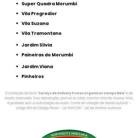
Super Quadra Morumbi
Vila Progredior
Vila Suzana
Vila Tramontano
Jardim Sílvia
Paineiras do Morumbi
Jardim Viana
Pinheiros
O conteúdo do texto "
Serviço de Delivery Frutas Organicas Campo Belo
" é de
direito reservado. Sua reprodução, parcial ou total, mesmo citando nossos links,
é proibida sem a autorização do autor. Crime de violação de direito autoral –
artigo 184 do Código Penal –
Lei 9610/98 - Lei de direitos autorais
.