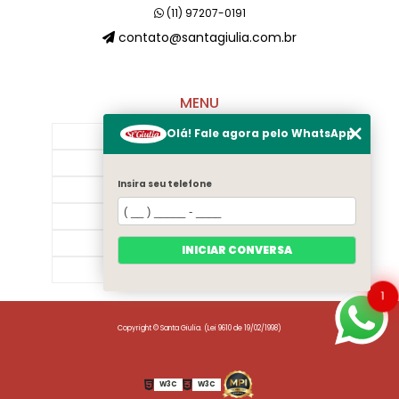
(11) 97207-0191
contato@santagiulia.com.br
MENU
Olá! Fale agora pelo WhatsApp
Início
Sobre Nós
Insira seu telefone
Galeria
Contato
Categorias
INICIAR CONVERSA
Mapa do site
1
Copyright © Santa Giulia. (Lei 9610 de 19/02/1998)
W3C
W3C