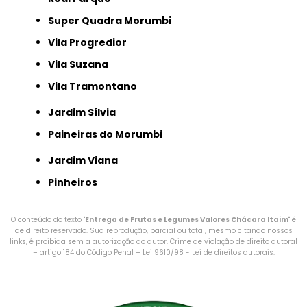
Super Quadra Morumbi
Vila Progredior
Vila Suzana
Vila Tramontano
Jardim Sílvia
Paineiras do Morumbi
Jardim Viana
Pinheiros
O conteúdo do texto "
Entrega de Frutas e Legumes Valores Chácara Itaim
" é
de direito reservado. Sua reprodução, parcial ou total, mesmo citando nossos
links, é proibida sem a autorização do autor. Crime de violação de direito autoral
– artigo 184 do Código Penal –
Lei 9610/98 - Lei de direitos autorais
.