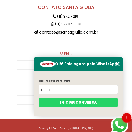
CONTATO SANTA GIULIA
(11) 3721-2191
(11) 97207-0191
contato@santagiulia.com.br
MENU
Olá! Fale agora pelo WhatsApp
Início
Sobre Nós
Insira seu telefone
Galeria
Contato
Categorias
INICIAR CONVERSA
Mapa do site
1
Copyright © Santa Giulia. (Lei 9610 de 19/02/1998)