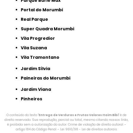
Parque Burle Max
Portal do Morumbi
Real Parque
Super Quadra Morumbi
Vila Progredior
Vila Suzana
Vila Tramontano
Jardim Sílvia
Paineiras do Morumbi
Jardim Viana
Pinheiros
O conteúdo do texto "
Entrega de Verduras e Frutas Valores Itaim Bibi
" é de
direito reservado. Sua reprodução, parcial ou total, mesmo citando nossos links,
é proibida sem a autorização do autor. Crime de violação de direito autoral –
artigo 184 do Código Penal –
Lei 9610/98 - Lei de direitos autorais
.