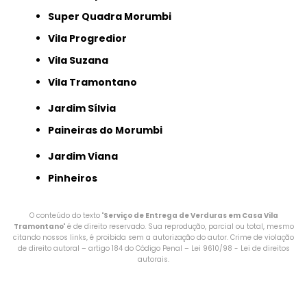
Super Quadra Morumbi
Vila Progredior
Vila Suzana
Vila Tramontano
Jardim Sílvia
Paineiras do Morumbi
Jardim Viana
Pinheiros
O conteúdo do texto "
Serviço de Entrega de Verduras em Casa Vila
Tramontano
" é de direito reservado. Sua reprodução, parcial ou total, mesmo
citando nossos links, é proibida sem a autorização do autor. Crime de violação
de direito autoral – artigo 184 do Código Penal –
Lei 9610/98 - Lei de direitos
autorais
.