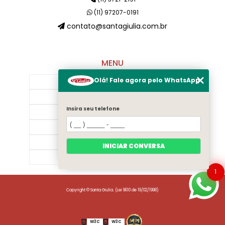
(11) 97207-0191
contato@santagiulia.com.br
MENU
Olá! Fale agora pelo WhatsApp
Início
Sobre Nós
Insira seu telefone
Galeria
Contato
Categorias
INICIAR CONVERSA
Mapa do site
1
Copyright © Santa Giulia. (Lei 9610 de 19/02/1998)
W3C
W3C