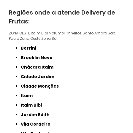
Regiões onde a atende Delivery de
Frutas:
ZONA OESTE
Itaim Bibi
Morumbi
Pinheiros
Santo Amaro
São
Paulo
Zona Oeste
Zona Sul
Berrini
Brooklin Novo
Chácara Itaim
Cidade Jardim
Cidade Monções
Itaim
Itaim Bibi
Jardim Edith
Vila Cordeiro