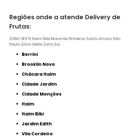
Regiões onde a atende Delivery de
Frutas:
ZONA OESTE
Itaim Bibi
Morumbi
Pinheiros
Santo Amaro
São
Paulo
Zona Oeste
Zona Sul
Berrini
Brooklin Novo
Chácara Itaim
Cidade Jardim
Cidade Monções
Itaim
Itaim Bibi
Jardim Edith
Vila Cordeiro