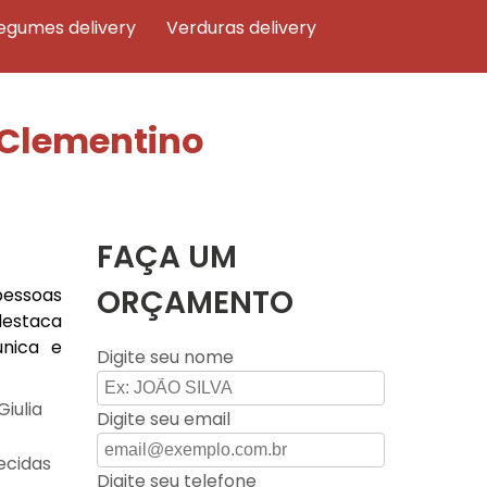
legumes delivery
verduras delivery
 Clementino
FAÇA UM
ORÇAMENTO
pessoas
destaca
única e
Digite seu nome
iulia
Digite seu email
ecidas
Digite seu telefone