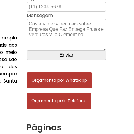
Mensagem
a ampla
ade aos
do meio
esa são
tar dos
 sempre
Orçamento por Whatsapp
 a Santa
Orçamento pelo Telefone
Páginas