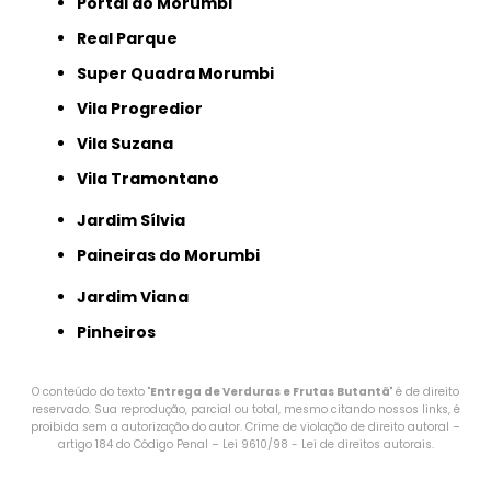
Portal do Morumbi
Real Parque
Super Quadra Morumbi
Vila Progredior
Vila Suzana
Vila Tramontano
Jardim Sílvia
Paineiras do Morumbi
Jardim Viana
Pinheiros
O conteúdo do texto "
Entrega de Verduras e Frutas Butantã
" é de direito
reservado. Sua reprodução, parcial ou total, mesmo citando nossos links, é
proibida sem a autorização do autor. Crime de violação de direito autoral –
artigo 184 do Código Penal –
Lei 9610/98 - Lei de direitos autorais
.