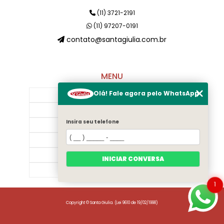
(11) 3721-2191
(11) 97207-0191
contato@santagiulia.com.br
MENU
Olá! Fale agora pelo WhatsApp
Início
Sobre Nós
Insira seu telefone
Galeria
Contato
Categorias
INICIAR CONVERSA
Mapa do site
1
Copyright © Santa Giulia. (Lei 9610 de 19/02/1998)