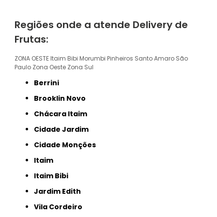
Regiões onde a atende Delivery de
Frutas:
ZONA OESTE
Itaim Bibi
Morumbi
Pinheiros
Santo Amaro
São
Paulo
Zona Oeste
Zona Sul
Berrini
Brooklin Novo
Chácara Itaim
Cidade Jardim
Cidade Monções
Itaim
Itaim Bibi
Jardim Edith
Vila Cordeiro