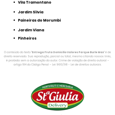
Vila Tramontano
Jardim Sílvia
Paineiras do Morumbi
Jardim Viana
Pinheiros
O conteúdo do texto "
Entrega Fruta Domicilio Valores Parque Burle Max
" é de
direito reservado. Sua reprodução, parcial ou total, mesmo citando nossos links,
é proibida sem a autorização do autor. Crime de violação de direito autoral –
artigo 184 do Código Penal –
Lei 9610/98 - Lei de direitos autorais
.