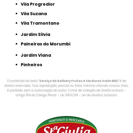
Vila Progredior
Vila Suzana
Vila Tramontano
Jardim Sílvia
Paineiras do Morumbi
Jardim Viana
Pinheiros
O conteúdo do texto "
Serviço de Delivery Frutas e Verduras Itaim Bibi
" é de
direito reservado. Sua reprodução, parcial ou total, mesmo citando nossos links,
é proibida sem a autorização do autor. Crime de violação de direito autoral –
artigo 184 do Código Penal –
Lei 9610/98 - Lei de direitos autorais
.