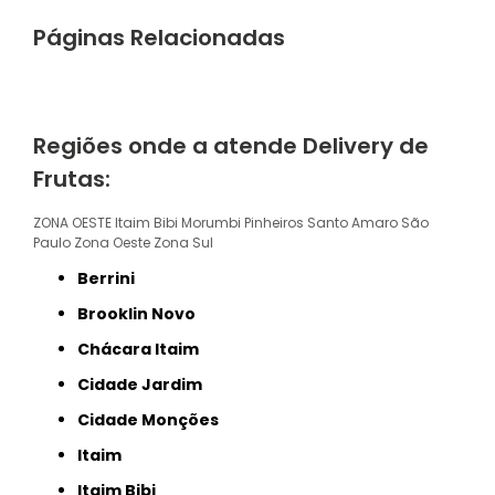
Páginas Relacionadas
Regiões onde a atende Delivery de
Frutas:
ZONA OESTE
Itaim Bibi
Morumbi
Pinheiros
Santo Amaro
São
Paulo
Zona Oeste
Zona Sul
Berrini
Brooklin Novo
Chácara Itaim
Cidade Jardim
Cidade Monções
Itaim
Itaim Bibi