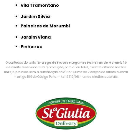
Vila Tramontano
Jardim Sílvia
Paineiras do Morumbi
Jardim Viana
Pinheiros
O conteúdo do texto "
Entrega de Frutas e Legumes Paineiras do Morumbi
" é
de direito reservado. Sua reprodução, parcial ou total, mesmo citando nossos
links, é proibida sem a autorização do autor. Crime de violação de direito autoral
– artigo 184 do Código Penal –
Lei 9610/98 - Lei de direitos autorais
.