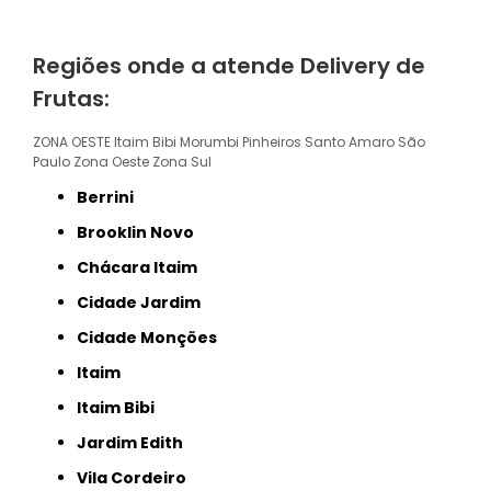
Regiões onde a atende Delivery de
Frutas:
ZONA OESTE
Itaim Bibi
Morumbi
Pinheiros
Santo Amaro
São
Paulo
Zona Oeste
Zona Sul
Berrini
Brooklin Novo
Chácara Itaim
Cidade Jardim
Cidade Monções
Itaim
Itaim Bibi
Jardim Edith
Vila Cordeiro