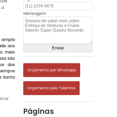
suas
, a
Mensagem
a ampla
ade aos
do meio
esa são
tar dos
Orçamento por Whatsapp
 sempre
 a Santa
Orçamento pelo Telefone
ntrar
Páginas