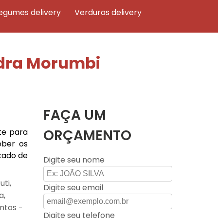
legumes delivery
verduras delivery
adra Morumbi
FAÇA UM
ORÇAMENTO
te para
eber os
cado de
Digite seu nome
ti,
Digite seu email
a,
ntos -
Digite seu telefone