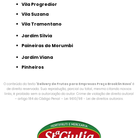
Vila Progredior
Vila Suzana
Vila Tramontano
Jardim Sílvia
Paineiras do Morumbi
Jardim Viana
Pinheiros
O conteúdo do texto "
Delivery de Frutas para Empresas Preço Brooklin Novo
" é
de direito reservado. Sua reprodução, parcial ou total, mesmo citando nossos
links, é proibida sem a autorização do autor. Crime de violação de direito autoral
– artigo 184 do Código Penal –
Lei 9610/98 - Lei de direitos autorais
.