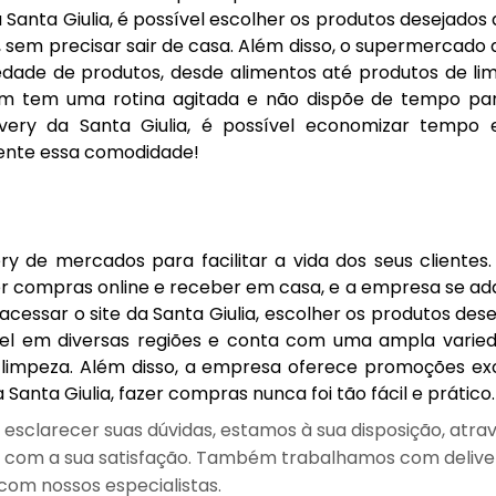
Santa Giulia, é possível escolher os produtos desejados
, sem precisar sair de casa. Além disso, o supermercado 
dade de produtos, desde alimentos até produtos de li
uem tem uma rotina agitada e não dispõe de tempo par
ery da Santa Giulia, é possível economizar tempo 
mente essa comodidade!
ery de mercados para facilitar a vida dos seus clientes
r compras online e receber em casa, e a empresa se ad
cessar o site da Santa Giulia, escolher os produtos des
ível em diversas regiões e conta com uma ampla varie
 limpeza. Além disso, a empresa oferece promoções exc
 Santa Giulia, fazer compras nunca foi tão fácil e prático.
sclarecer suas dúvidas, estamos à sua disposição, atra
com a sua satisfação. Também trabalhamos com delive
com nossos especialistas.