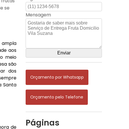
 frutas
de se
Mensagem
a ampla
ade aos
do meio
esa são
tar dos
Orçamento por Whatsapp
 sempre
 a Santa
Orçamento pelo Telefone
Páginas
hora de