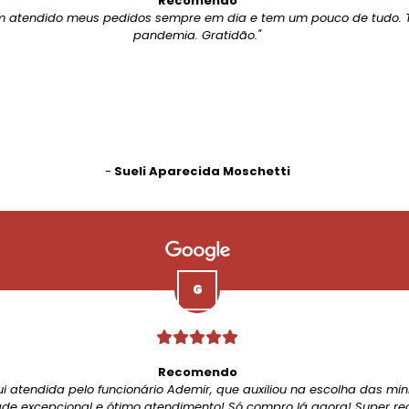
Recomendo
m atendido meus pedidos sempre em dia e tem um pouco de tudo. 
pandemia. Gratidão."
-
Sueli Aparecida Moschetti
Recomendo
ui atendida pelo funcionário Ademir, que auxiliou na escolha das mi
de excepcional e ótimo atendimento! Só compro lá agora! Super r