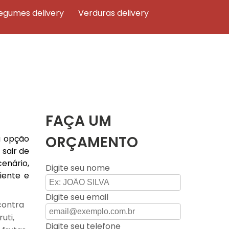
legumes delivery
verduras delivery
FAÇA UM
ORÇAMENTO
a opção
sair de
enário,
Digite seu nome
iente e
Digite seu email
contra
uti,
Digite seu telefone