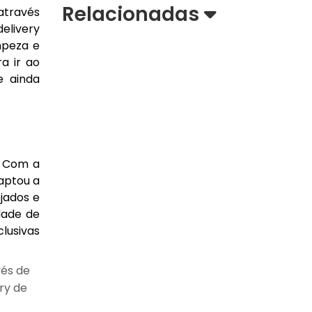
Relacionadas
 através
delivery
mpeza e
a ir ao
e ainda
. Com a
aptou a
ejados e
dade de
lusivas
vés de
ry de