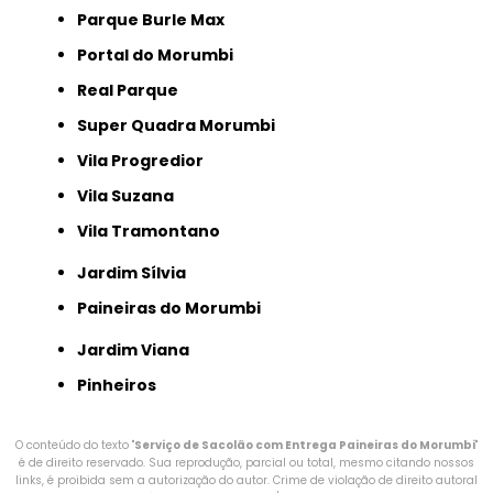
Parque Burle Max
Portal do Morumbi
Real Parque
Super Quadra Morumbi
Vila Progredior
Vila Suzana
Vila Tramontano
Jardim Sílvia
Paineiras do Morumbi
Jardim Viana
Pinheiros
O conteúdo do texto "
Serviço de Sacolão com Entrega Paineiras do Morumbi
"
é de direito reservado. Sua reprodução, parcial ou total, mesmo citando nossos
links, é proibida sem a autorização do autor. Crime de violação de direito autoral