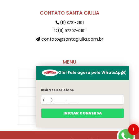
CONTATO SANTA GIULIA
(11) 3721-2191
(11) 97207-0191
contato@santagiulia.com.br
MENU
Olá! Fale agora pelo WhatsApp
Início
Sobre Nós
Insira seu telefone
Galeria
Contato
Categorias
INICIAR CONVERSA
Mapa do site
1