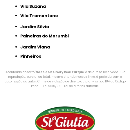
Vila Suzana
Vila Tramontano
Jardim Sílvia
Paineiras do Morumbi
Jardim Viana
Pinheiros
O conteúdo do texto "
Sacolão Delivery Real Parque
" é de direito reservado. Sua
reprodução, parcial ou total, mesmo citando nossos links, é proibida sem a
autorização do autor. Crime de violação de direito autoral – artigo 184 do Código
Penal –
Lei 9610/98 - Lei de direitos autorais
.