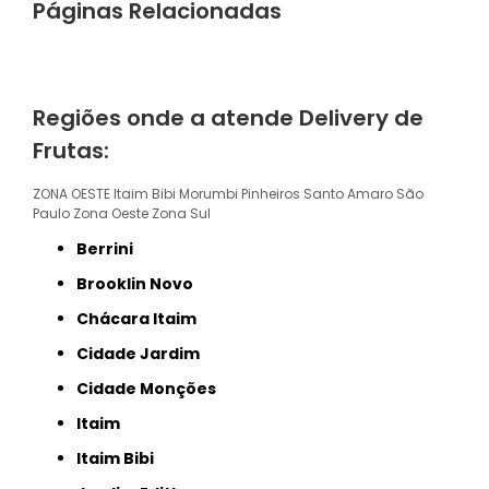
Páginas Relacionadas
Regiões onde a atende Delivery de
Frutas:
ZONA OESTE
Itaim Bibi
Morumbi
Pinheiros
Santo Amaro
São
Paulo
Zona Oeste
Zona Sul
Berrini
Brooklin Novo
Chácara Itaim
Cidade Jardim
Cidade Monções
Itaim
Itaim Bibi