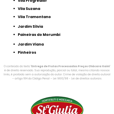
Vila Progredior
Vila Suzana
Vila Tramontano
Jardim Sílvia
Paineiras do Morumbi
Jardim Viana
Pinheiros
O conteúdo do texto "
Entrega de Frutas Processadas Preços Chácara Itaim
"
é de direito reservado. Sua reprodução, parcial ou total, mesmo citando nossos
links, é proibida sem a autorização do autor. Crime de violação de direito autoral
– artigo 184 do Código Penal –
Lei 9610/98 - Lei de direitos autorais
.