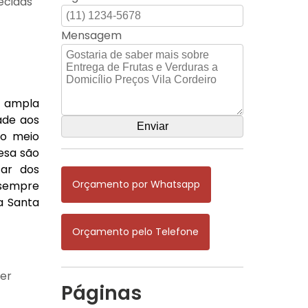
ecidas
Mensagem
a ampla
ade aos
do meio
esa são
tar dos
Orçamento por Whatsapp
 sempre
 a Santa
Orçamento pelo Telefone
ber
Páginas