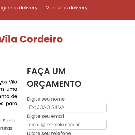
legumes delivery
verduras delivery
Vila Cordeiro
FAÇA UM
ORÇAMENTO
ços Vila
cam uma
ento de
Digite seu nome
os para
Digite seu email
a Santa
frutas
Digite seu telefone