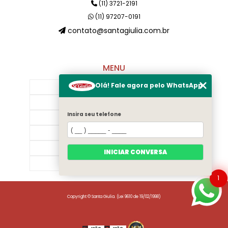
(11) 3721-2191
(11) 97207-0191
contato@santagiulia.com.br
MENU
Olá! Fale agora pelo WhatsApp
Início
Sobre Nós
Insira seu telefone
Galeria
Contato
Categorias
INICIAR CONVERSA
Mapa do site
1
Copyright © Santa Giulia. (Lei 9610 de 19/02/1998)