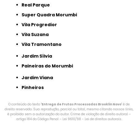
Real Parque
Super Quadra Morumbi
Vila Progredior
Vila Suzana
Vila Tramontano
Jardim Sílvia
Paineiras do Morumbi
Jardim Viana
Pinheiros
O conteúdo do texto "
Entrega de Frutas Processadas Brooklin Novo
" é de
direito reservado. Sua reprodução, parcial ou total, mesmo citando nossos links,
é proibida sem a autorização do autor. Crime de violação de direito autoral –
artigo 184 do Código Penal –
Lei 9610/98 - Lei de direitos autorais
.