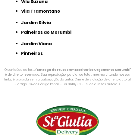
Vila Suzana
Vila Tramontano
Jardim Sílvia
Paineiras do Morumbi
Jardim Viana
Pinheiros
O conteúdo do texto "
Entrega de Frutas em Escritorios Orçamento Morumbi
"
é de direito reservado. Sua reprodução, parcial ou total, mesmo citando nossos
links, é proibida sem a autorização do autor. Crime de violação de direito autoral
– artigo 184 do Código Penal –
Lei 9610/98 - Lei de direitos autorais
.