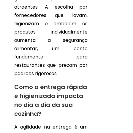
DE
FRUTAS
atraentes. A escolha por
CORTADAS
fornecedores que lavam,
E
EMBALADAS
higienizam e embalam os
PARA
produtos individualmente
ENTREGA
aumenta a segurança
HORTIFRUTI
alimentar, um ponto
COM
ENTREGA:
fundamental para
DICAS
restaurantes que prezam por
PRÁTICAS
PARA
padrões rigorosos.
COMPRAS
FRESCAS
Como a entrega rápida
E
SAUDÁVEIS
e higienizada impacta
no dia a dia da sua
HORTIFRUTI
DELIVERY:
cozinha?
COMO
GARANTIR
A agilidade na entrega é um
PRODUTOS
SEMPRE