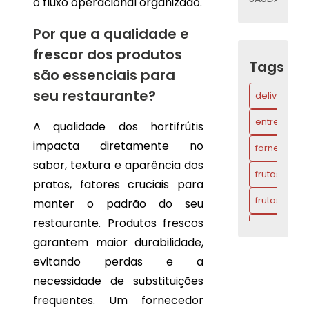
o fluxo operacional organizado.
DELIVERY
Por que a qualidade e
DE
frescor dos produtos
FRUTAS
Tags
PARA
são essenciais para
ESCRITÓRIOS
SAÚDE
seu restaurante?
delivery ce
E
SABOR
entrega de f
A qualidade dos hortifrútis
NA
SUA
impacta diretamente no
fornecedor 
ROTINA
sabor, textura e aparência dos
frutas cort
ENTREGA
pratos, fatores cruciais para
DE
frutas deliv
manter o padrão do seu
FRUTAS
PARA
restaurante. Produtos frescos
hortifruti
ESCRITÓRIOS
garantem maior durabilidade,
VANTAGENS
hortifruti c
E
evitando perdas e a
MELHORES
hortifruti de
necessidade de substituições
PRÁTICAS
ESSENCIAIS
frequentes. Um fornecedor
serviço deli