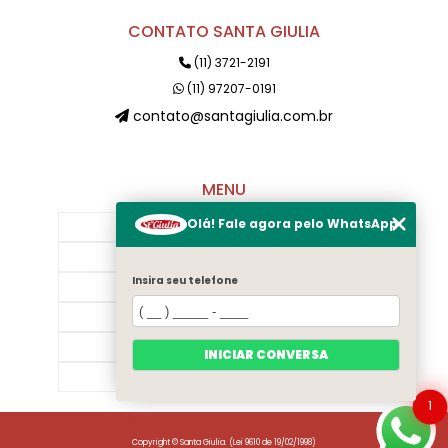
CONTATO SANTA GIULIA
(11) 3721-2191
(11) 97207-0191
contato@santagiulia.com.br
MENU
Olá! Fale agora pelo WhatsApp
Início
Sobre Nós
Insira seu telefone
Galeria
Contato
Categorias
INICIAR CONVERSA
Mapa do site
1
Copyright © Santa Giulia. (Lei 9610 de 19/02/1998)