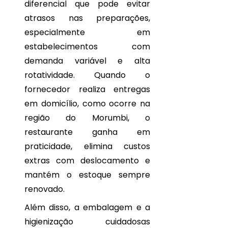
diferencial que pode evitar
FRESCOS
atrasos nas preparações,
NA
SUA
especialmente em
CASA
estabelecimentos com
HORTIFRUTI:
demanda variável e alta
COMO
rotatividade. Quando o
SELECIONAR
PRODUTOS
fornecedor realiza entregas
FRESCOS
em domicílio, como ocorre na
E DE
QUALIDADE
região do Morumbi, o
restaurante ganha em
HORTIFRUTI:
DICAS
praticidade, elimina custos
ESSENCIAIS
extras com deslocamento e
PARA
ESCOLHER
mantém o estoque sempre
E
renovado.
CONSERVAR
VEGETAIS
Além disso, a embalagem e a
FRESCOS
higienização cuidadosas