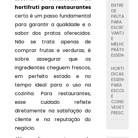
ENTREGA
hortifruti para restaurantes
DE
certo é um passo fundamental
FRUTAS
PARA
para garantir a qualidade e o
ESCRITÓRIOS
sabor dos pratos oferecidos.
VANTAGENS
E
Não se trata apenas de
MELHORES
PRÁTICAS
comprar frutas e verduras; é
ESSENCIAIS
sobre assegurar que os
ingredientes cheguem frescos,
HORTIFRUTI:
DICAS
em perfeito estado e no
ESSENCIAIS
tempo ideal para o uso na
PARA
ESCOLHER
cozinha. Para restaurantes,
E
esse cuidado reflete
CONSERVAR
VEGETAIS
diretamente na satisfação do
FRESCOS
cliente e na reputação do
FRUTAS
negócio.
DELIVERY:
DICAS