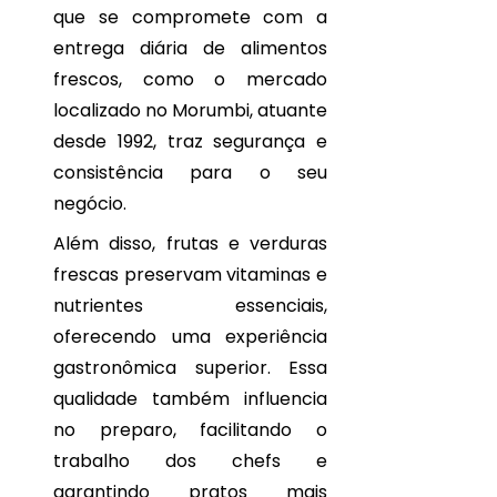
que se compromete com a
FRUTAS
DELIVERY:
entrega diária de alimentos
DICAS
frescos, como o mercado
ESSENCIAIS
PARA
localizado no Morumbi, atuante
PEDIDOS
desde 1992, traz segurança e
RÁPIDOS
E
consistência para o seu
PRÁTICOS
negócio.
FRUTAS
Além disso, frutas e verduras
DELIVERY:
DICAS
frescas preservam vitaminas e
ESSENCIAIS
nutrientes essenciais,
PARA
UMA
oferecendo uma experiência
ALIMENTAÇ
gastronômica superior. Essa
SAUDÁVEL
E
qualidade também influencia
PRÁTICA
no preparo, facilitando o
GUIA
trabalho dos chefs e
COMPLETO
garantindo pratos mais