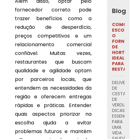
Além disso, optar pelo
ESSENCIAIS
fornecedor correto pode
Blog
PARA
UMA
trazer benefícios como a
ALIMENTAÇ
COMO
redução de desperdício,
SAUDÁVEL
ESCOLHER
E
preços competitivos e um
O
PRÁTICA
FORNECED
relacionamento comercial
DE
TUDO
HORTIFRUTI
confiável. Muitas vezes,
O
IDEAL
restaurantes que buscam
QUE
PARA
VOCÊ
RESTAURAN
qualidade e agilidade optam
PRECISA
por parceiros locais, que
SABER
DELIVERY
SOBRE
entendem as necessidades da
DE
FRUTAS
CESTA
região e oferecem entregas
CORTADAS
DE
E
rápidas e práticas. Entender
VERDURAS:
EMBALADAS
DICAS
PARA
quais aspectos priorizar na
ESSENCIAIS
ENTREGA
PARA
escolha ajuda a evitar
UMA
problemas futuros e mantém
VIDA
SAUDÁVEL