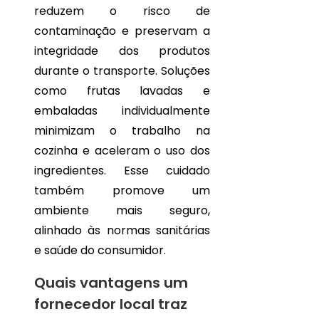
TUDO
reduzem o risco de
O
QUE
contaminação e preservam a
VOCÊ
integridade dos produtos
PRECISA
SABER
durante o transporte. Soluções
SOBRE
como frutas lavadas e
FRUTAS
CORTADAS
embaladas individualmente
E
minimizam o trabalho na
EMBALADAS
PARA
cozinha e aceleram o uso dos
ENTREGA
ingredientes. Esse cuidado
também promove um
ambiente mais seguro,
alinhado às normas sanitárias
e saúde do consumidor.
Quais vantagens um
fornecedor local traz