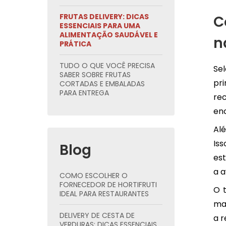
FRUTAS DELIVERY: DICAS
C
ESSENCIAIS PARA UMA
ALIMENTAÇÃO SAUDÁVEL E
n
PRÁTICA
TUDO O QUE VOCÊ PRECISA
Sel
SABER SOBRE FRUTAS
pr
CORTADAS E EMBALADAS
PARA ENTREGA
re
en
Al
Is
Blog
est
a a
COMO ESCOLHER O
FORNECEDOR DE HORTIFRUTI
O 
IDEAL PARA RESTAURANTES
ma
DELIVERY DE CESTA DE
a r
VERDURAS: DICAS ESSENCIAIS