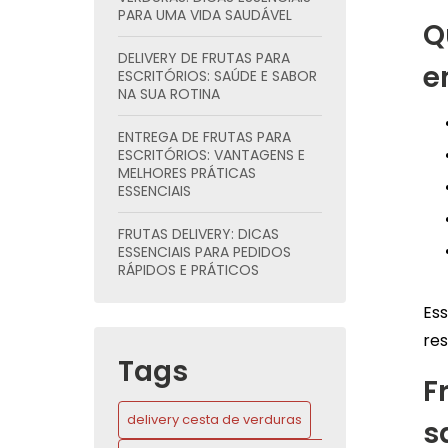
PARA UMA VIDA SAUDÁVEL
Q
DELIVERY DE FRUTAS PARA
e
ESCRITÓRIOS: SAÚDE E SABOR
NA SUA ROTINA
ENTREGA DE FRUTAS PARA
ESCRITÓRIOS: VANTAGENS E
MELHORES PRÁTICAS
ESSENCIAIS
FRUTAS DELIVERY: DICAS
ESSENCIAIS PARA PEDIDOS
RÁPIDOS E PRÁTICOS
Es
FRUTAS DELIVERY: DICAS
ESSENCIAIS PARA UMA
res
ALIMENTAÇÃO SAUDÁVEL E
Tags
PRÁTICA
F
GUIA COMPLETO DE FRUTAS
delivery cesta de verduras
s
CORTADAS E EMBALADAS
PARA ENTREGA