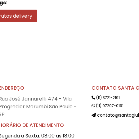
gs:
rutas delivery
ENDEREÇO
CONTATO SANTA G
(11) 3721-2191
Rua José Jannarelli, 474 - Vila
Progredior Morumbi São Paulo -
(11) 97207-0191
SP
contato@santagiul
HORÁRIO DE ATENDIMENTO
Segunda a Sexta: 08:00 às 18:00