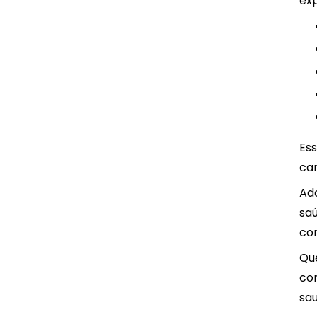
exp
Es
ca
Ad
sa
co
Qu
co
sau