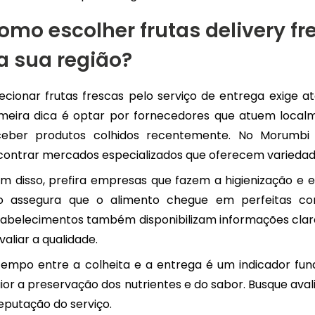
omo escolher frutas delivery fr
a sua região?
ecionar frutas frescas pelo serviço de entrega exige a
imeira dica é optar por fornecedores que atuem local
ceber produtos colhidos recentemente. No Morumbi 
contrar mercados especializados que oferecem variedade
ém disso, prefira empresas que fazem a higienização e
so assegura que o alimento chegue em perfeitas co
abelecimentos também disponibilizam informações claras
valiar a qualidade.
tempo entre a colheita e a entrega é um indicador fun
ior a preservação dos nutrientes e do sabor. Busque av
eputação do serviço.