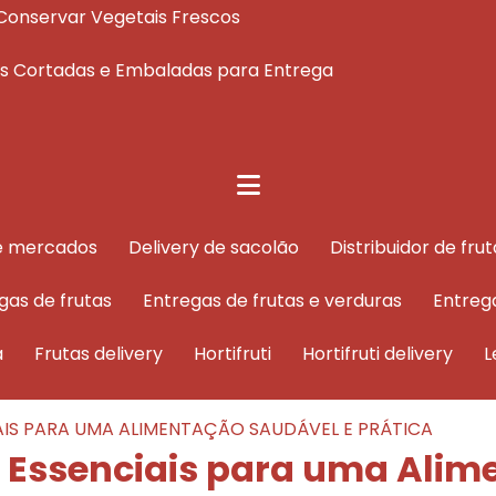
 e Conservar Vegetais Frescos
tas Cortadas e Embaladas para Entrega
de mercados
delivery de sacolão
distribuidor de f
egas de frutas
entregas de frutas e verduras
entreg
a
frutas delivery
hortifruti
hortifruti delivery
IAIS PARA UMA ALIMENTAÇÃO SAUDÁVEL E PRÁTICA
as Essenciais para uma Ali