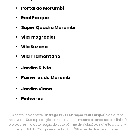
Portal do Morumbi
Real Parque
Super Quadra Morumbi
Vila Progredior
Vila Suzana
Vila Tramontano
Jardim Sílvia
Paineiras do Morumbi
Jardim Viana
Pinheiros
O conteúdo do texto "
Entrega Frutas Preços Real Parque
" é de direito
reservado. Sua reprodução, parcial ou total, mesmo citando nossos links, é
proibida sem a autorização do autor. Crime de violação de direito autoral –
artigo 184 do Código Penal –
Lei 9610/98 - Lei de direitos autorais
.