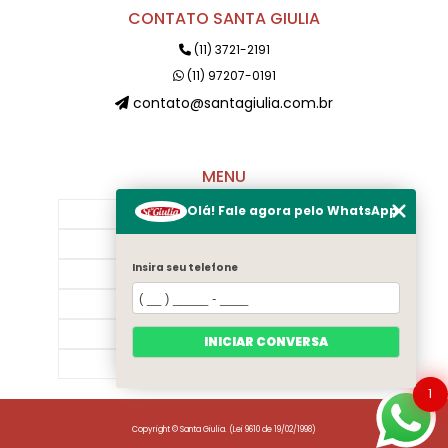
CONTATO SANTA GIULIA
(11) 3721-2191
(11) 97207-0191
contato@santagiulia.com.br
MENU
Olá! Fale agora pelo WhatsApp
Início
Sobre Nós
Insira seu telefone
Galeria
Contato
Categorias
INICIAR CONVERSA
Mapa do site
1
Copyright © Santa Giulia. (Lei 9610 de 19/02/1998)